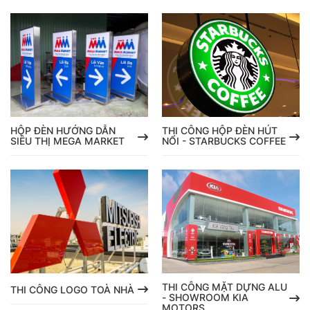
HỘP ĐÈN HƯỚNG DẪN
THI CÔNG HỘP ĐÈN HÚT
SIÊU THỊ MEGA MARKET
NỔI - STARBUCKS COFFEE
THI CÔNG MẶT DỰNG ALU
THI CÔNG LOGO TOÀ NHÀ
- SHOWROOM KIA
MOTORS