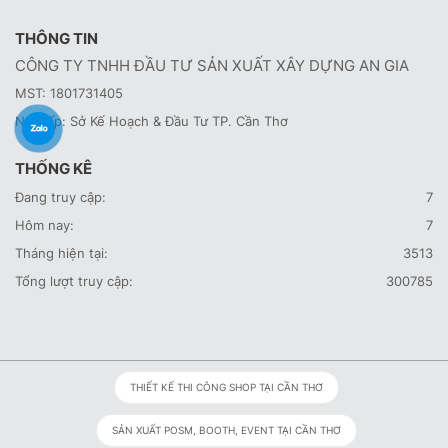
THÔNG TIN
CÔNG TY TNHH ĐẦU TƯ SẢN XUẤT XÂY DỰNG AN GIA
MST: 1801731405
Nơi cấp: Sở Kế Hoạch & Đầu Tư TP. Cần Thơ
THỐNG KÊ
Đang truy cập:
7
Hôm nay:
7
Tháng hiện tại:
3513
Tổng lượt truy cập:
300785
THIẾT KẾ THI CÔNG SHOP TẠI CẦN THƠ
SẢN XUẤT POSM, BOOTH, EVENT TẠI CẦN THƠ