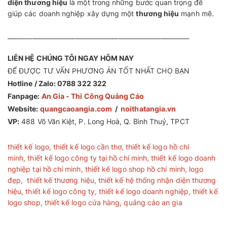
diện thương hiệu
là một trong những bước quan trọng để
giúp các doanh nghiệp xây dựng một
thương hiệu
mạnh mẽ.
___________________________________________________________
LIÊN HỆ CHÚNG TÔI NGAY HÔM NAY
ĐỂ ĐƯỢC TƯ VẤN PHƯƠNG ÁN TỐT NHẤT CHO BẠN
Hotline / Zalo: 0788 322 322
Fanpage:
An Gia - Thi Công Quảng Cáo
Website:
quangcaoangia.com
/
noithatangia.vn
VP:
488 Võ Văn Kiệt, P. Long Hoà, Q. Bình Thuỷ, TPCT
thiết kế logo
,
thiết kế logo cần thơ
,
thiết kế logo hồ chí
minh
,
thiết kế logo công ty tại hồ chí minh
,
thiết kế logo doanh
nghiệp tại hồ chí minh
,
thiết kế logo shop hồ chí minh
,
logo
đẹp
,
thiết kế thương hiệu
,
thiết kế hệ thống nhận diện thương
hiệu
,
thiết kế logo công ty
,
thiết kế logo doanh nghiệp
,
thiết kế
logo shop
,
thiết kế logo cửa hàng
,
quảng cáo an gia