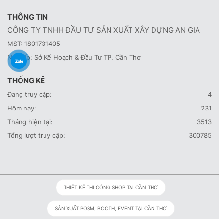
THÔNG TIN
CÔNG TY TNHH ĐẦU TƯ SẢN XUẤT XÂY DỰNG AN GIA
MST: 1801731405
Nơi cấp: Sở Kế Hoạch & Đầu Tư TP. Cần Thơ
THỐNG KÊ
Đang truy cập:
4
Hôm nay:
231
Tháng hiện tại:
3513
Tổng lượt truy cập:
300785
THIẾT KẾ THI CÔNG SHOP TẠI CẦN THƠ
SẢN XUẤT POSM, BOOTH, EVENT TẠI CẦN THƠ