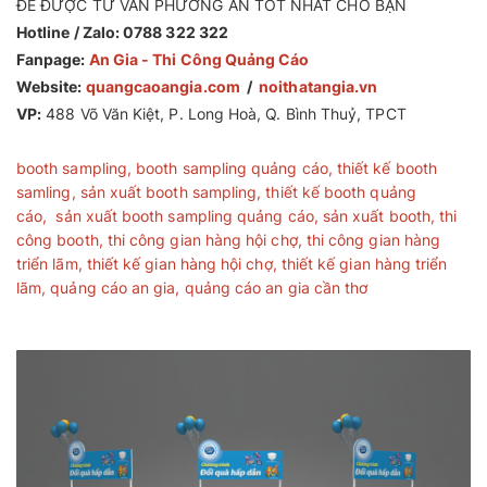
ĐỂ ĐƯỢC TƯ VẤN PHƯƠNG ÁN TỐT NHẤT CHO BẠN
Hotline / Zalo: 0788 322 322
Fanpage:
An Gia - Thi Công Quảng Cáo
Website:
quangcaoangia.com
/
noithatangia.vn
VP:
488 Võ Văn Kiệt, P. Long Hoà, Q. Bình Thuỷ, TPCT
booth sampling
,
booth sampling quảng cáo
,
thiết kế booth
samling
,
sản xuất booth sampling
,
thiết kế booth quảng
cáo
,
sản xuất booth sampling quảng cáo
,
sản xuất booth
,
thi
công booth
,
thi công gian hàng hội chợ
,
thi công gian hàng
triển lãm
,
thiết kế gian hàng hội chợ
,
thiết kế gian hàng triển
lãm
,
quảng cáo an gia
,
quảng cáo an gia cần thơ