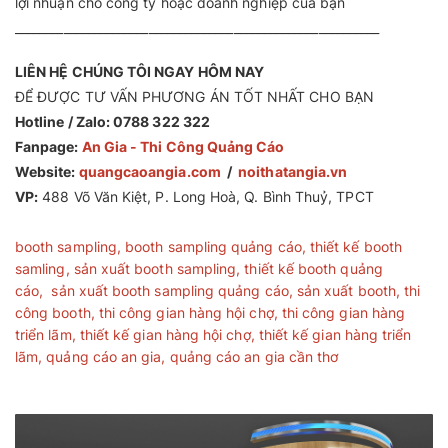
lợi nhuận cho công ty hoặc doanh nghiệp của bạn
____________________________________________________________
LIÊN HỆ CHÚNG TÔI NGAY HÔM NAY
ĐỂ ĐƯỢC TƯ VẤN PHƯƠNG ÁN TỐT NHẤT CHO BẠN
Hotline / Zalo: 0788 322 322
Fanpage:
An Gia - Thi Công Quảng Cáo
Website:
quangcaoangia.com
/
noithatangia.vn
VP:
488 Võ Văn Kiệt, P. Long Hoà, Q. Bình Thuỷ, TPCT
booth sampling
,
booth sampling quảng cáo
,
thiết kế booth
samling
,
sản xuất booth sampling
,
thiết kế booth quảng
cáo
,
sản xuất booth sampling quảng cáo
,
sản xuất booth
,
thi
công booth
,
thi công gian hàng hội chợ
,
thi công gian hàng
triển lãm
,
thiết kế gian hàng hội chợ
,
thiết kế gian hàng triển
lãm
,
quảng cáo an gia
,
quảng cáo an gia cần thơ