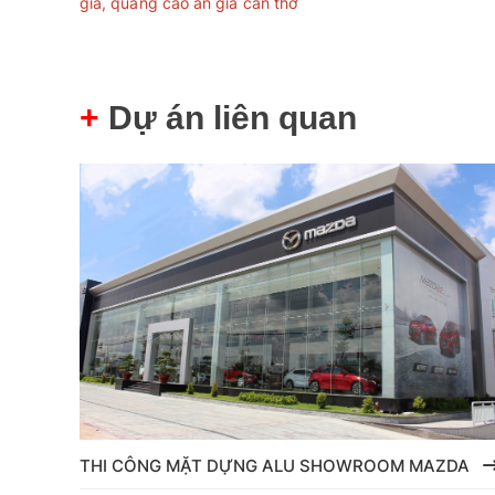
gia
,
quảng cáo an gia cần thơ
+
Dự án liên quan
THI CÔNG MẶT DỰNG ALU SHOWROOM MAZDA