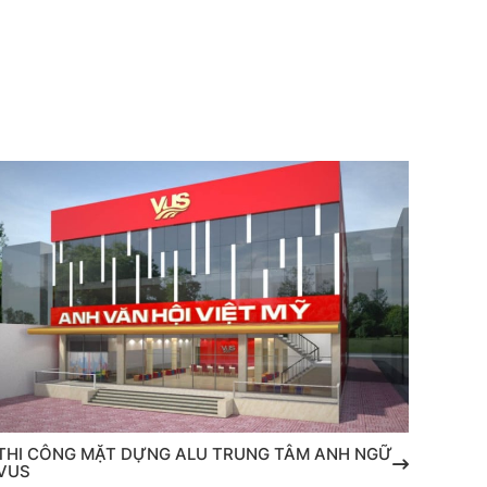
THI CÔNG MẶT DỰNG ALU TRUNG TÂM ANH NGỮ
THI 
VUS