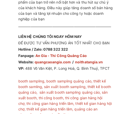
phẩm của bạn trở nên nổi bật hơn và thu hút sự chú ý
của khách hàng. Điều này giúp tăng doanh số bán hàng
của bạn và tăng lợi nhuận cho công ty hoặc doanh
nghiệp của bạn
____________________________________________________________
LIÊN HỆ CHÚNG TÔI NGAY HÔM NAY
ĐỂ ĐƯỢC TƯ VẤN PHƯƠNG ÁN TỐT NHẤT CHO BẠN
Hotline / Zalo: 0788 322 322
Fanpage:
An Gia - Thi Công Quảng Cáo
Website:
quangcaoangia.com
/
noithatangia.vn
VP:
488 Võ Văn Kiệt, P. Long Hoà, Q. Bình Thuỷ, TPCT
booth sampling
,
booth sampling quảng cáo
,
thiết kế
booth samling
,
sản xuất booth sampling
,
thiết kế booth
quảng cáo
,
sản xuất booth sampling quảng cáo
,
sản
xuất booth
,
thi công booth
,
thi công gian hàng hội
chợ
,
thi công gian hàng triển lãm
,
thiết kế gian hàng hội
chợ
,
thiết kế gian hàng triển lãm
,
quảng cáo an