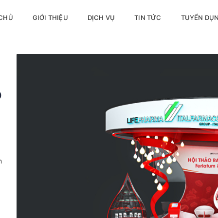
 CHỦ
GIỚI THIỆU
DỊCH VỤ
TIN TỨC
TUYỂN DỤ
O
n
g